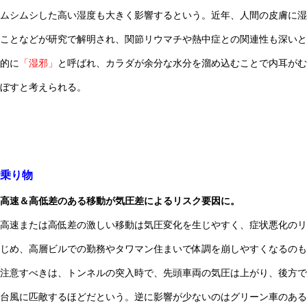
ムシムシした高い湿度も大きく影響するという。近年、人間の皮膚に湿
ことなどが研究で解明され、関節リウマチや熱中症との関連性も深いと
的に
「湿邪」
と呼ばれ、カラダが余分な水分を溜め込むことで内耳がむ
ぼすと考えられる。
乗り物
高速＆高低差のある移動が気圧差によるリスク要因に。
高速または高低差の激しい移動は気圧変化を生じやすく、症状悪化のリ
じめ、高層ビルでの勤務やタワマン住まいで体調を崩しやすくなるのも
注意すべきは、トンネルの突入時で、先頭車両の気圧は上がり、後方で
台風に匹敵するほどだという。逆に影響が少ないのはグリーン車のある