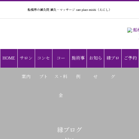
船橋市の鍼灸院 鍼灸・マッサージ care place enishi（えにし）
HOME
サロン
コンセ
コー
施術事
お知ら
縁ブロ
ご予約
案内
プト
ス・料
例
せ
グ
金
縁ブログ