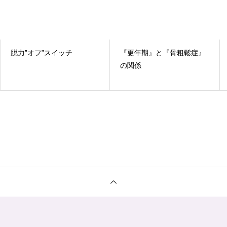
脱力”オフ”スイッチ
『更年期』と『骨粗鬆症』
の関係