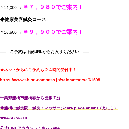
￥７，９８０でご案内！
￥14,000 →
◆健康美容鍼灸コース
￥９，９００でご案内！
￥16,500 →
↓↓↓ ご予約は下記URLからお入りください
↓↓↓
★ネットからのご予約も２４時間受付中！
https://www.shinq-compass.jp/salon/reserve/31508
千葉県船橋市船橋駅から徒歩７分
◆船橋の鍼灸院 鍼灸・マッサージcare place enishi（えにし）
☎0474256210
公式LINEアカウント：＠xri7464c