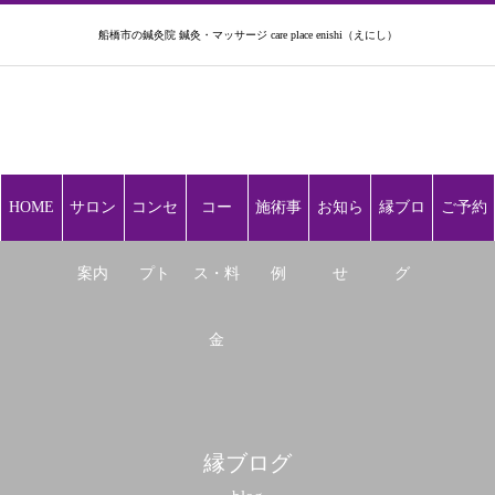
船橋市の鍼灸院 鍼灸・マッサージ care place enishi（えにし）
HOME
サロン
コンセ
コー
施術事
お知ら
縁ブロ
ご予約
案内
プト
ス・料
例
せ
グ
金
縁ブログ