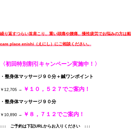
繰り返すつらい首肩こり、重い頭痛や腰痛、慢性疲労でお悩みの方は船
care place enishi（えにし）にご相談ください。
〈初回特別割引キャンペーン実施中！〉
・整身体マッサージ９０分＋鍼ワンポイント
￥１０，５２７でご案内！
￥12,705 →
・整身体マッサージ９０分
￥８，７１２でご案内！
￥10,890 →
↓↓↓ ご予約は下記URLからお入りください
↓↓↓