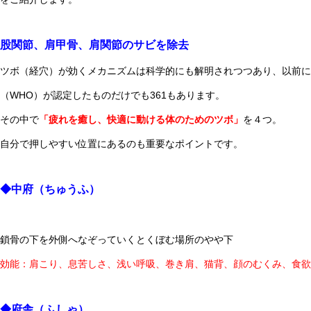
股関節、肩甲骨、肩関節のサビを除去
ツボ（経穴）が効くメカニズムは科学的にも解明されつつあり、以前に
（WHO）が認定したものだけでも361もあります。
その中で
「疲れを癒し、快適に動ける体のためのツボ」
を４つ。
自分で押しやすい位置にあるのも重要なポイントです。
◆中府（ちゅうふ）
鎖骨の下を外側へなぞっていくとくぼむ場所のやや下
効能：肩こり、息苦しさ、浅い呼吸、巻き肩、猫背、顔のむくみ、食欲
◆府舎（ふしゃ）