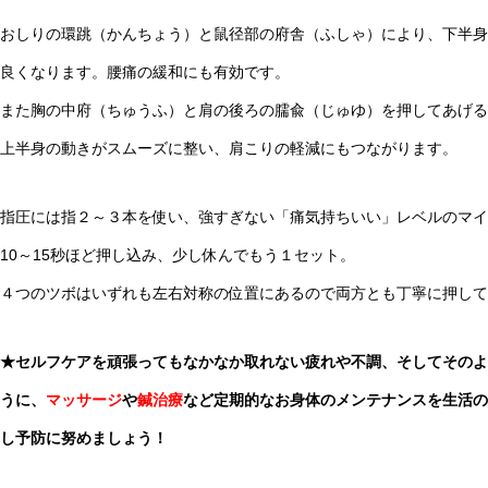
おしりの環跳（かんちょう）と鼠径部の府舎（ふしゃ）により、下半身
良くなります。腰痛の緩和にも有効です。
また胸の中府（ちゅうふ）と肩の後ろの臑兪（じゅゆ）を押してあげる
上半身の動きがスムーズに整い、肩こりの軽減にもつながります。
指圧には指２～３本を使い、強すぎない「痛気持ちいい」レベルのマイ
10～15秒ほど押し込み、少し休んでもう１セット。
４つのツボはいずれも左右対称の位置にあるので両方とも丁寧に押して
★セルフケアを頑張ってもなかなか取れない疲れや不調、そしてそのよ
うに、
マッサージ
や
鍼治療
など定期的なお身体のメンテナンスを生活の
し予防に努めましょう！