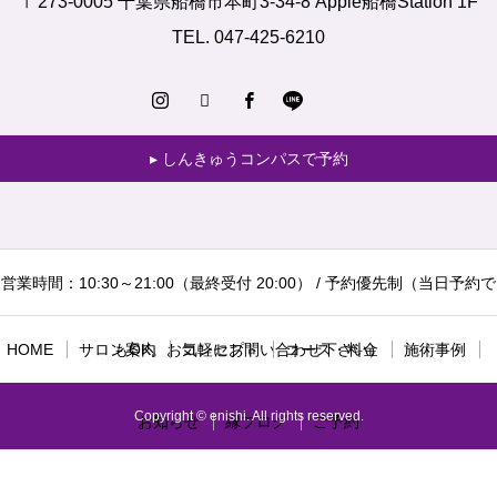
〒273-0005 千葉県船橋市本町3-34-8 Apple船橋Station 1F
TEL. 047-425-6210
しんきゅうコンパスで予約
営業時間：10:30～21:00（最終受付 20:00） / 予約優先制（当日予約で
HOME
サロン案内
もOK。お気軽にお問い合わせ下さい）
コンセプト
コース・料金
施術事例
Copyright © enishi. All rights reserved.
お知らせ
縁ブログ
ご予約