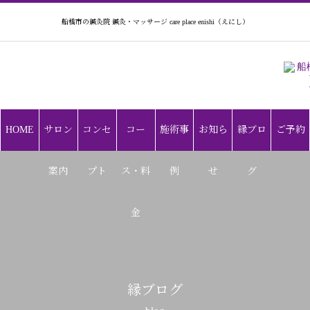
船橋市の鍼灸院 鍼灸・マッサージ care place enishi（えにし）
メニュー
HOME
サロン
コンセ
コー
施術事
お知ら
縁ブロ
ご予約
案内
プト
ス・料
例
せ
グ
金
縁ブログ