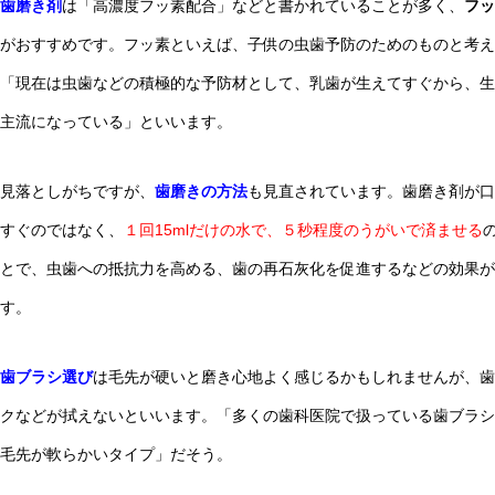
歯磨き剤
は「高濃度フッ素配合」などと書かれていることが多く、
フッ
がおすすめです。フッ素といえば、子供の虫歯予防のためのものと考え
「現在は虫歯などの積極的な予防材として、乳歯が生えてすぐから、生
主流になっている」といいます。
見落としがちですが、
歯磨きの方法
も見直されています。歯磨き剤が口
すぐのではなく、
１回15mlだけの水で、５秒程度のうがいで済ませる
とで、虫歯への抵抗力を高める、歯の再石灰化を促進するなどの効果が
す。
歯ブラシ選び
は毛先が硬いと磨き心地よく感じるかもしれませんが、歯
クなどが拭えないといいます。「多くの歯科医院で扱っている歯ブラシ
毛先が軟らかいタイプ」だそう。