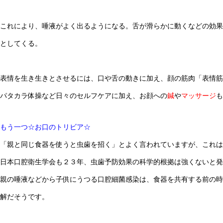
これにより、唾液がよく出るようになる。舌が滑らかに動くなどの効果
としてくる。
表情を生き生きとさせるには、口や舌の動きに加え、顔の筋肉「表情筋
パタカラ体操など日々のセルフケアに加え、お顔への
鍼
や
マッサージ
も
もう一つ☆お口のトリビア☆
「親と同じ食器を使うと虫歯を招く」とよく言われていますが、これは
日本口腔衛生学会も２３年、虫歯予防効果の科学的根拠は強くないと発
親の唾液などから子供にうつる口腔細菌感染は、食器を共有する前の時
解だそうです。