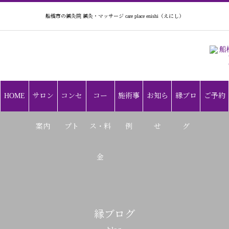
船橋市の鍼灸院 鍼灸・マッサージ care place enishi（えにし）
HOME
サロン
コンセ
コー
施術事
お知ら
縁ブロ
ご予約
案内
プト
ス・料
例
せ
グ
金
縁ブログ