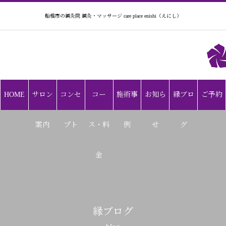
船橋市の鍼灸院 鍼灸・マッサージ care place enishi（えにし）
HOME
サロン
コンセ
コー
施術事
お知ら
縁ブロ
ご予約
案内
プト
ス・料
例
せ
グ
金
縁ブログ