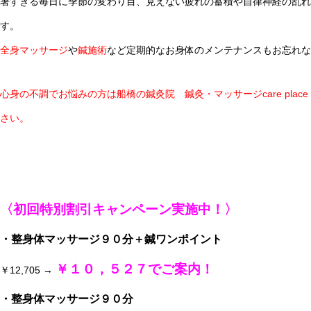
暑すぎる毎日に季節の変わり目、見えない疲れの蓄積や自律神経の乱れ
す。
全身マッサージ
や
鍼施術
など定期的なお身体のメンテナンスもお忘れな
心身の不調でお悩みの方は船橋の鍼灸院 鍼灸・マッサージcare place 
さい。
〈初回特別割引キャンペーン実施中！〉
・整身体マッサージ９０分＋鍼ワンポイント
￥１０，５２７でご案内！
￥12,705 →
・整身体マッサージ９０分