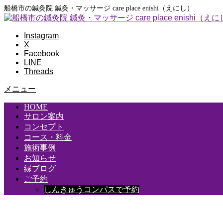
船橋市の鍼灸院 鍼灸・マッサージ care place enishi（えにし）
Instagram
X
Facebook
LINE
Threads
メニュー
HOME
サロン案内
コンセプト
コース・料金
施術事例
お知らせ
縁ブログ
ご予約
しんきゅうコンパスで予約