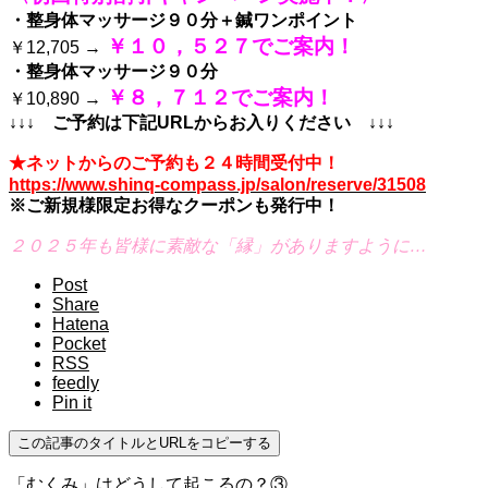
・整身体マッサージ９０分＋鍼ワンポイント
￥１０，５２７でご案内！
￥12,705 →
・整身体マッサージ９０分
￥８，７１２でご案内！
￥10,890 →
↓↓↓ ご予約は下記URLからお入りください
↓↓↓
★ネットからのご予約も２４時間受付中！
https://www.shinq-compass.jp/salon/reserve/31508
※ご新規様限定お得なクーポンも発行中！
２０２５年も皆様に素敵な「縁」がありますように…
Post
Share
Hatena
Pocket
RSS
feedly
Pin it
この記事のタイトルとURLをコピーする
「むくみ」はどうして起こるの？③