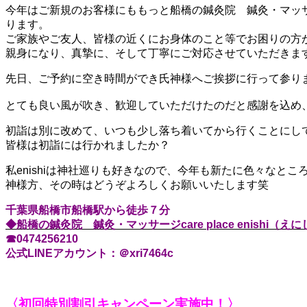
今年はご新規のお客様にももっと船橋の鍼灸院 鍼灸・マッサージ
ります。
ご家族やご友人、皆様の近くにお身体のこと等でお困りの方
親身になり、真摯に、そして丁寧にご対応させていただきま
先日、ご予約に空き時間ができ氏神様へご挨拶に行って参り
とても良い風が吹き、歓迎していただけたのだと感謝を込め
初詣は別に改めて、いつも少し落ち着いてから行くことにし
皆様は初詣には行かれましたか？
私enishiは神社巡りも好きなので、今年も新たに色々なと
神様方、その時はどうぞよろしくお願いいたします笑
千葉県船橋市船橋駅から徒歩７分
◆船橋の鍼灸院 鍼灸・マッサージcare place enishi（えに
☎0474256210
公式LINEアカウント：＠xri7464c
〈初回特別割引キャンペーン実施中！〉