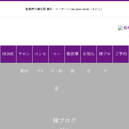
船橋市の鍼灸院 鍼灸・マッサージ care place enishi（えにし）
HOME
サロン
コンセ
コー
施術事
お知ら
縁ブロ
ご予約
案内
プト
ス・料
例
せ
グ
金
縁ブログ