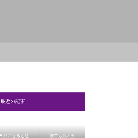
最近の記事
８月になると急
「寝ても疲れが