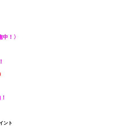
施中！〉
！
）
内！
イント