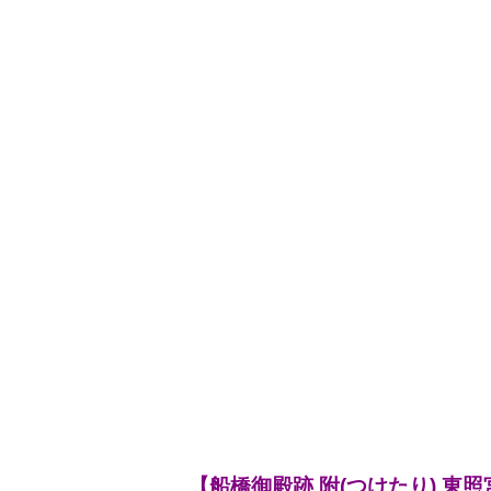
【船橋御殿跡 附(つけたり) 東照