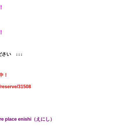
！
！
ください
↓↓↓
中！
/reserve/31508
lace enishi（えにし）