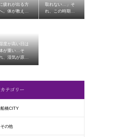
に疲れが出る方
取れない…」そ
へ。体が教えて
れ、この時期に
くれる夏のSOS
よくある体から
のサインかもし
れません
湿度が高い日は
体が重い…そ
れ、湿気が原因
かもしれません
カテゴリー
船橋CITY
その他