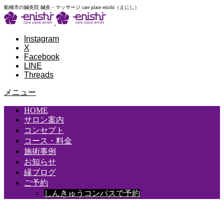
船橋市の鍼灸院 鍼灸・マッサージ care place enishi（えにし）
Instagram
X
Facebook
LINE
Threads
メニュー
HOME
サロン案内
コンセプト
コース・料金
施術事例
お知らせ
縁ブログ
ご予約
しんきゅうコンパスで予約
お知らせ