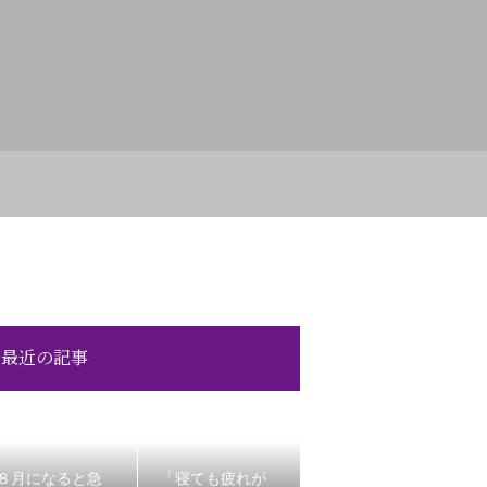
最近の記事
８月になると急
「寝ても疲れが