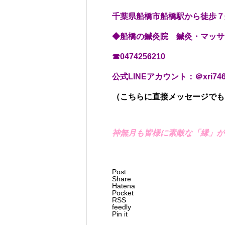
千葉県船橋市船橋駅から徒歩７
◆船橋の鍼灸院 鍼灸・マッサージca
☎0474256210
公式LINEアカウント：＠xri746
（こちらに直接メッセージでも
神無月も皆様に素敵な「縁」が
Post
Share
Hatena
Pocket
RSS
feedly
Pin it