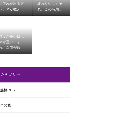
に疲れが出る方
取れない…」そ
へ。体が教えて
れ、この時期に
くれる夏のSOS
よくある体から
のサインかもし
れません
湿度が高い日は
体が重い…そ
れ、湿気が原因
かもしれません
カテゴリー
船橋CITY
その他