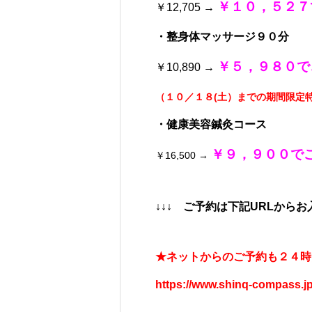
￥１０，５２７
￥12,705 →
・整身体マッサージ９０分
￥５，９８０で
￥10,890 →
（１０／１８(土）までの期間限定
・健康美容鍼灸コース
￥９，９００で
￥16,500 →
↓↓↓ ご予約は下記URLか
★ネットからのご予約も２４時
https://www.shinq-compass.jp