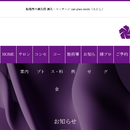
船橋市の鍼灸院 鍼灸・マッサージ care place enishi（えにし）
HOME
サロン
コンセ
コー
施術事
お知ら
縁ブロ
ご予約
案内
プト
ス・料
例
せ
グ
金
お知らせ