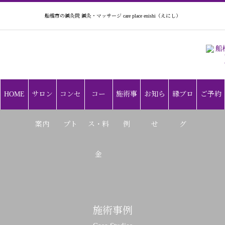
船橋市の鍼灸院 鍼灸・マッサージ care place enishi（えにし）
HOME
サロン
コンセ
コー
施術事
お知ら
縁ブロ
ご予約
案内
プト
ス・料
例
せ
グ
金
施術事例